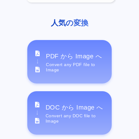
人気の変換
PDF から Image へ
Convert any PDF file to
Image
DOC から Image へ
Convert any DOC file to
Image