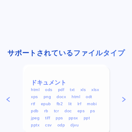
サポートされているファイルタイプ
ドキュメント
ビデ
html
ods
pdf
txt
xls
xlsx
avi
xps
png
docx
html
odt
mp4
rtf
epub
fb2
lit
lrf
mobi
aa
pdb
rb
tcr
doc
eps
ps
ogg
jpeg
tiff
pps
ppsx
ppt
pptx
csv
odp
djvu