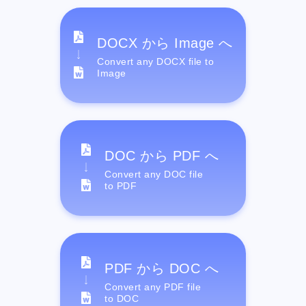
DOCX から Image へ
Convert any DOCX file to
Image
DOC から PDF へ
Convert any DOC file
to PDF
PDF から DOC へ
Convert any PDF file
to DOC