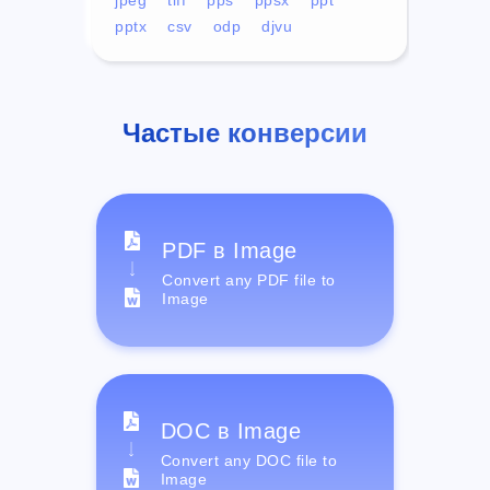
pptx
csv
odp
djvu
Частые конверсии
PDF в Image
Convert any PDF file to
Image
DOC в Image
Convert any DOC file to
Image