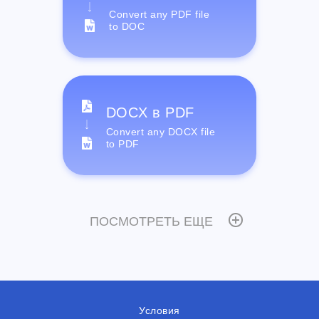
Convert any PDF file
to DOC
DOCX в PDF
Convert any DOCX file
to PDF
ПОСМОТРЕТЬ ЕЩЕ
Условия