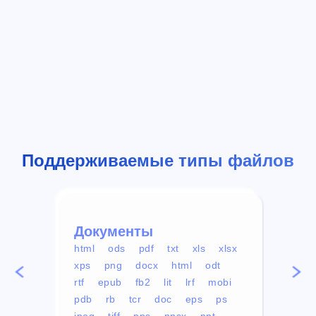
Поддерживаемые типы файлов
Документы
Вид
html
ods
pdf
txt
xls
xlsx
avi
xps
png
docx
html
odt
mp4
rtf
epub
fb2
lit
lrf
mobi
aa
pdb
rb
tcr
doc
eps
ps
ogg
jpeg
tiff
pps
ppsx
ppt