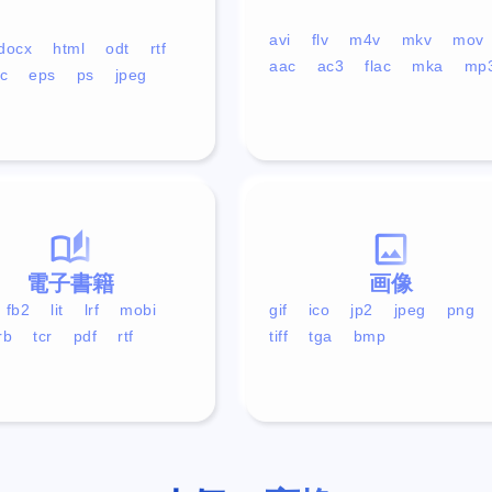
avi
flv
m4v
mkv
mov
docx
html
odt
rtf
aac
ac3
flac
mka
mp
c
eps
ps
jpeg
電子書籍
画像
fb2
lit
lrf
mobi
gif
ico
jp2
jpeg
png
rb
tcr
pdf
rtf
tiff
tga
bmp