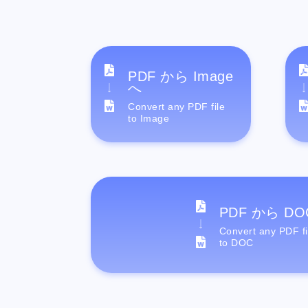
PDF から Image
へ
Convert any PDF file
to Image
PDF から DO
Convert any PDF fi
to DOC