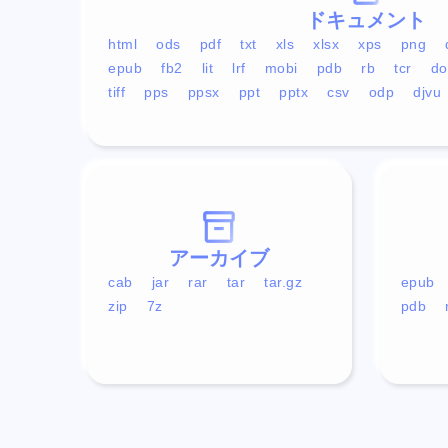
ドキュメント
html
ods
pdf
txt
xls
xlsx
xps
png
epub
fb2
lit
lrf
mobi
pdb
rb
tcr
do
tiff
pps
ppsx
ppt
pptx
csv
odp
djvu
アーカイブ
cab
jar
rar
tar
tar.gz
epub
zip
7z
pdb