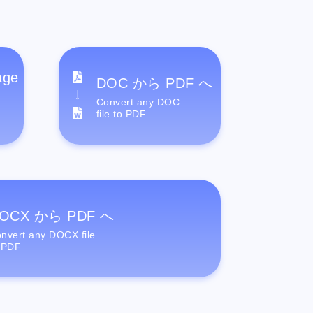
age
DOC から PDF へ
Convert any DOC
file to PDF
OCX から PDF へ
nvert any DOCX file
 PDF