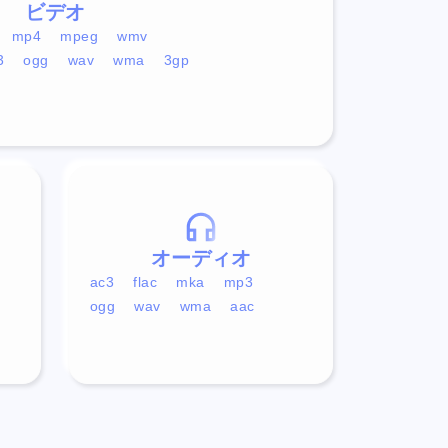
ビデオ
mp4
mpeg
wmv
3
ogg
wav
wma
3gp
オーディオ
ac3
flac
mka
mp3
ogg
wav
wma
aac