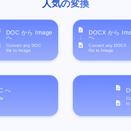
人気の変換
DOC から Image
DOCX から Im
へ
へ
Convert any DOC
Convert any DOCX
file to Image
file to Image
C へ
D
le
Co
to