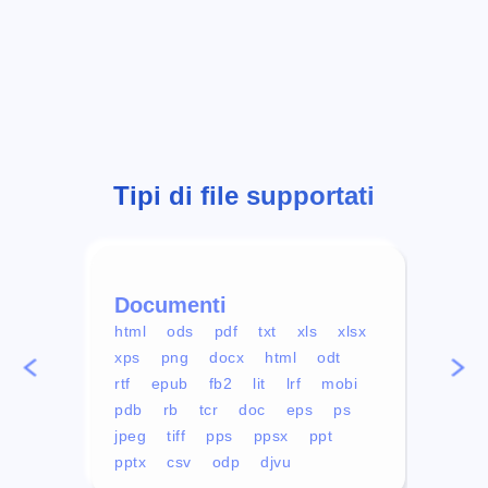
Tipi di file supportati
Documenti
Vid
html
ods
pdf
txt
xls
xlsx
avi
xps
png
docx
html
odt
mp4
rtf
epub
fb2
lit
lrf
mobi
aa
pdb
rb
tcr
doc
eps
ps
ogg
jpeg
tiff
pps
ppsx
ppt
pptx
csv
odp
djvu