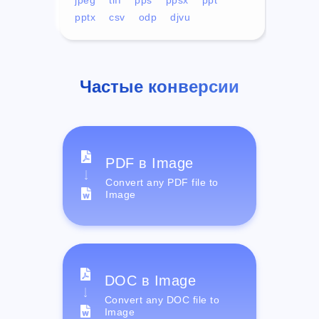
pptx
csv
odp
djvu
Частые конверсии
PDF в Image
Convert any PDF file to
Image
DOC в Image
Convert any DOC file to
Image