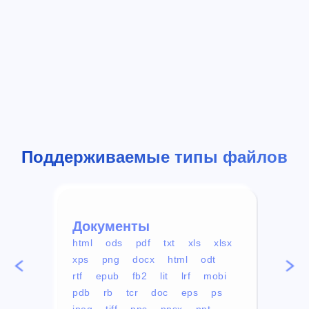
Поддерживаемые типы файлов
Документы
Вид
html
ods
pdf
txt
xls
xlsx
avi
xps
png
docx
html
odt
mp4
rtf
epub
fb2
lit
lrf
mobi
aa
pdb
rb
tcr
doc
eps
ps
ogg
jpeg
tiff
pps
ppsx
ppt