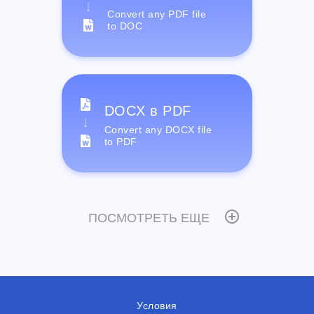
Convert any PDF file
to DOC
DOCX в PDF
Convert any DOCX file
to PDF
ПОСМОТРЕТЬ ЕЩЕ
Условия