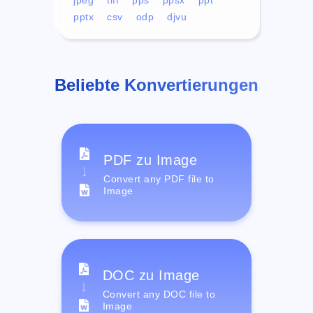
pptx
csv
odp
djvu
Beliebte Konvertierungen
PDF zu Image
Convert any PDF file to
Image
DOC zu Image
Convert any DOC file to
Image