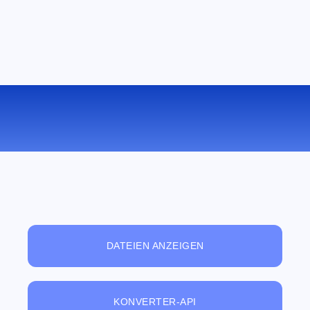
KONVERTIEREN SIE EPUB ZU LIT
ONLINE
DATEIEN ANZEIGEN
KONVERTER-API