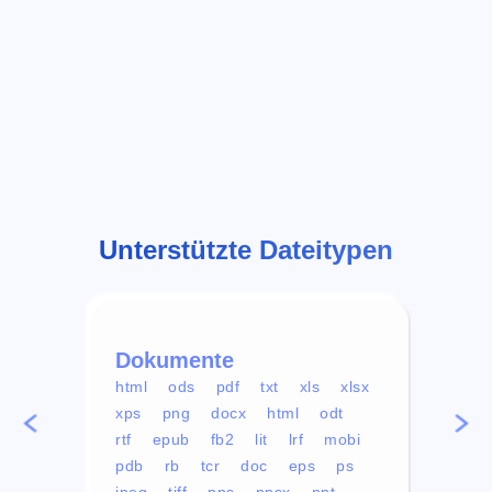
Unterstützte Dateitypen
Dokumente
Vid
html
ods
pdf
txt
xls
xlsx
avi
xps
png
docx
html
odt
mp4
rtf
epub
fb2
lit
lrf
mobi
aa
pdb
rb
tcr
doc
eps
ps
ogg
jpeg
tiff
pps
ppsx
ppt