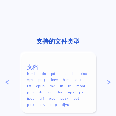
支持的文件类型
文档
视频
html
ods
pdf
txt
xls
xlsx
avi
xps
png
docx
html
odt
mp4
rtf
epub
fb2
lit
lrf
mobi
aa
pdb
rb
tcr
doc
eps
ps
ogg
jpeg
tiff
pps
ppsx
ppt
pptx
csv
odp
djvu