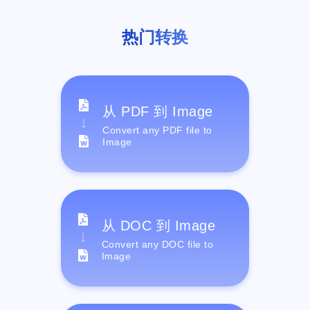
热门转换
从 PDF 到 Image
Convert any PDF file to
Image
从 DOC 到 Image
Convert any DOC file to
Image