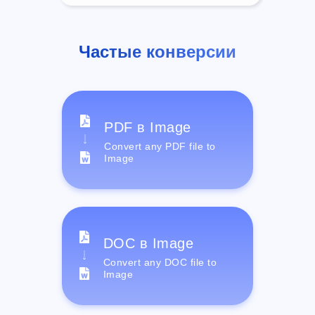
Частые конверсии
PDF в Image
Convert any PDF file to
Image
DOC в Image
Convert any DOC file to
Image