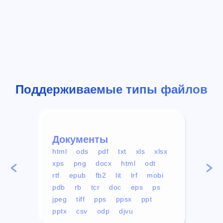
Поддерживаемые типы файлов
Документы
Вид
html
ods
pdf
txt
xls
xlsx
avi
xps
png
docx
html
odt
mp4
rtf
epub
fb2
lit
lrf
mobi
aa
pdb
rb
tcr
doc
eps
ps
ogg
jpeg
tiff
pps
ppsx
ppt
pptx
csv
odp
djvu