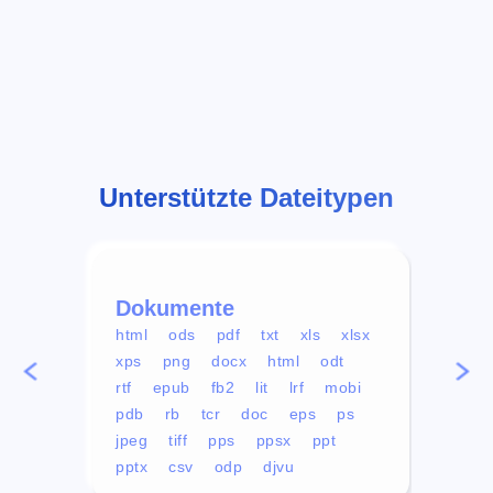
Unterstützte Dateitypen
Dokumente
Vid
html
ods
pdf
txt
xls
xlsx
avi
xps
png
docx
html
odt
mp4
rtf
epub
fb2
lit
lrf
mobi
aa
pdb
rb
tcr
doc
eps
ps
ogg
jpeg
tiff
pps
ppsx
ppt
pptx
csv
odp
djvu