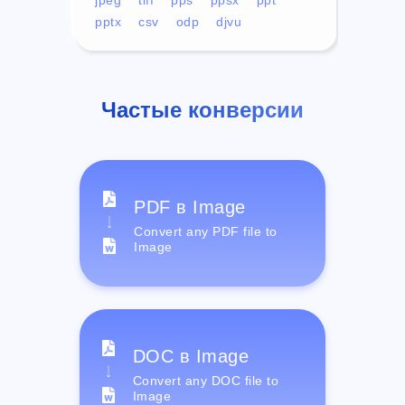
pptx
csv
odp
djvu
Частые конверсии
PDF в Image
Convert any PDF file to
Image
DOC в Image
Convert any DOC file to
Image