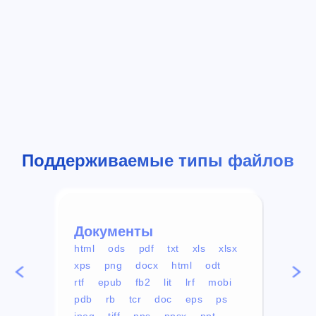
Поддерживаемые типы файлов
Документы
Вид
html
ods
pdf
txt
xls
xlsx
avi
xps
png
docx
html
odt
mp4
rtf
epub
fb2
lit
lrf
mobi
aa
pdb
rb
tcr
doc
eps
ps
ogg
jpeg
tiff
pps
ppsx
ppt