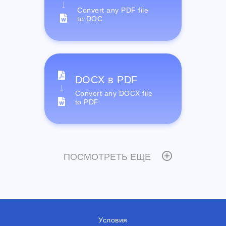
Convert any PDF file
to DOC
DOCX в PDF
Convert any DOCX file
to PDF
ПОСМОТРЕТЬ ЕЩЕ
Условия