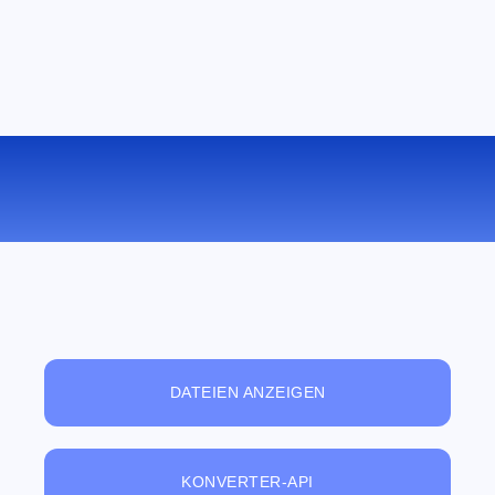
KONVERTIEREN SIE WEBM ZU 3GP
ONLINE
DATEIEN ANZEIGEN
KONVERTER-API