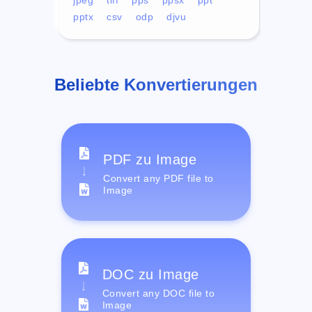
pptx
csv
odp
djvu
Beliebte Konvertierungen
PDF zu Image
Convert any PDF file to
Image
DOC zu Image
Convert any DOC file to
Image