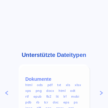
Unterstützte Dateitypen
Dokumente
Vid
html
ods
pdf
txt
xls
xlsx
avi
xps
png
docx
html
odt
mp4
rtf
epub
fb2
lit
lrf
mobi
aa
pdb
rb
tcr
doc
eps
ps
ogg
jpeg
tiff
pps
ppsx
ppt