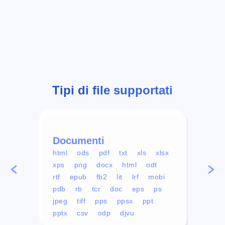
Tipi di file supportati
Documenti
Vid
html
ods
pdf
txt
xls
xlsx
avi
xps
png
docx
html
odt
mp4
rtf
epub
fb2
lit
lrf
mobi
aa
pdb
rb
tcr
doc
eps
ps
ogg
jpeg
tiff
pps
ppsx
ppt
pptx
csv
odp
djvu