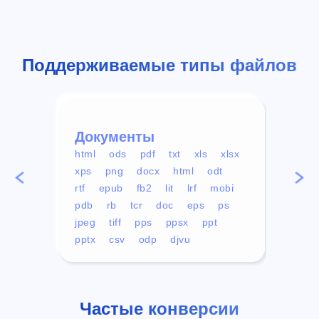
Поддерживаемые типы файлов
Документы
Вид
html
ods
pdf
txt
xls
xlsx
avi
xps
png
docx
html
odt
mp4
rtf
epub
fb2
lit
lrf
mobi
aa
pdb
rb
tcr
doc
eps
ps
ogg
jpeg
tiff
pps
ppsx
ppt
pptx
csv
odp
djvu
Частые конверсии