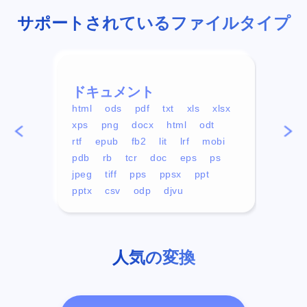
サポートされているファイルタイプ
ドキュメント
ビデ
html
ods
pdf
txt
xls
xlsx
avi
xps
png
docx
html
odt
mp4
rtf
epub
fb2
lit
lrf
mobi
aa
pdb
rb
tcr
doc
eps
ps
ogg
jpeg
tiff
pps
ppsx
ppt
pptx
csv
odp
djvu
人気の変換