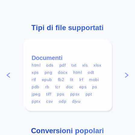
Tipi di file supportati
Documenti
Vid
html
ods
pdf
txt
xls
xlsx
avi
xps
png
docx
html
odt
mp4
rtf
epub
fb2
lit
lrf
mobi
aa
pdb
rb
tcr
doc
eps
ps
ogg
jpeg
tiff
pps
ppsx
ppt
pptx
csv
odp
djvu
Conversioni popolari