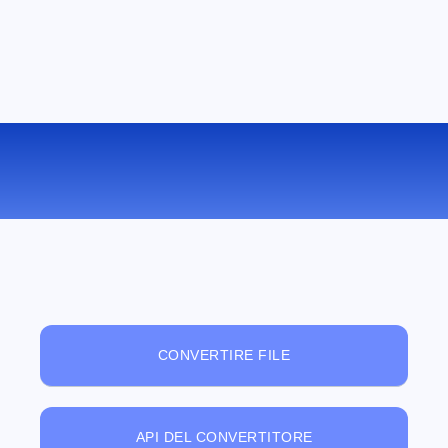
VISUALIZZATORE DI FILE ONLINE
GRATUITO
CONVERTIRE FILE
API DEL CONVERTITORE