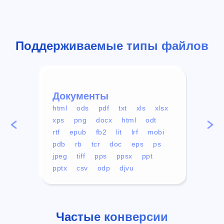
Поддерживаемые типы файлов
Документы
Вид
html
ods
pdf
txt
xls
xlsx
avi
xps
png
docx
html
odt
mp4
rtf
epub
fb2
lit
lrf
mobi
aa
pdb
rb
tcr
doc
eps
ps
ogg
jpeg
tiff
pps
ppsx
ppt
pptx
csv
odp
djvu
Частые конверсии