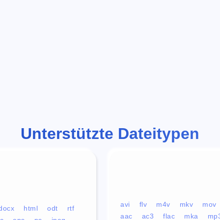
Unterstützte Dateitypen
avi
flv
m4v
mkv
mov
docx
html
odt
rtf
aac
ac3
flac
mka
mp
c
eps
ps
jpeg