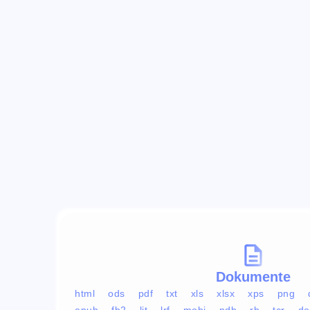
Dokumente
html
ods
pdf
txt
xls
xlsx
xps
png
epub
fb2
lit
lrf
mobi
pdb
rb
tcr
do