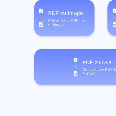
PDF zu Image
Convert any PDF file
to Image
PDF zu DOC
Convert any PDF fi
to DOC