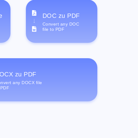
e
DOC zu PDF
Convert any DOC
file to PDF
OCX zu PDF
nvert any DOCX file
 PDF