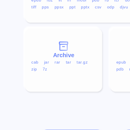
tiff
pps
ppsx
ppt
pptx
csv
odp
djvu
Archive
cab
jar
rar
tar
tar.gz
epub
zip
7z
pdb