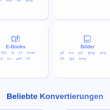
E-Books
Bilder
fb2
lit
lrf
mobi
gif
ico
jp2
jpeg
png
rb
tcr
pdf
rtf
tiff
tga
bmp
Beliebte Konvertierungen