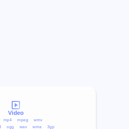
Video
mp4
mpeg
wmv
3
ogg
wav
wma
3gp