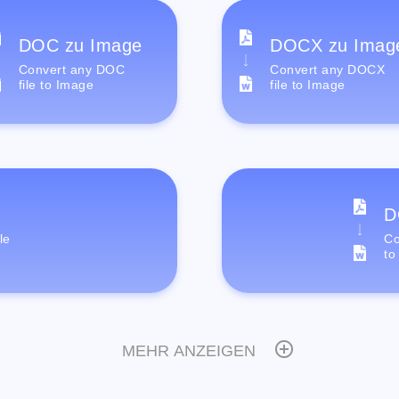
DOC zu Image
DOCX zu Imag
Convert any DOC
Convert any DOCX
file to Image
file to Image
D
le
Co
to
MEHR ANZEIGEN