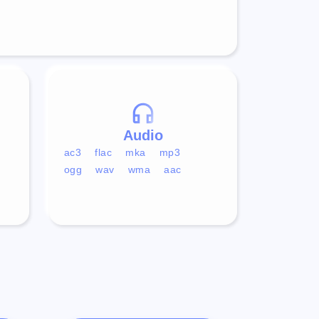
Audio
ac3
flac
mka
mp3
ogg
wav
wma
aac