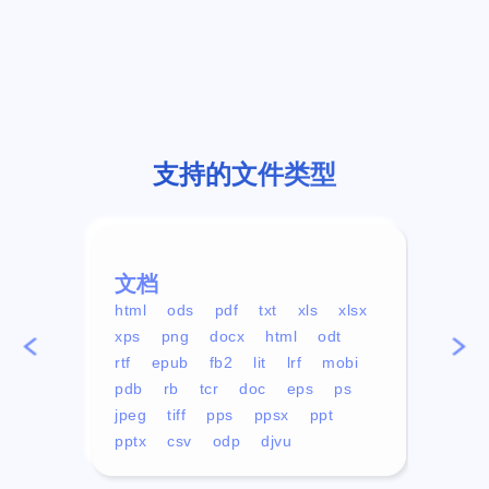
支持的文件类型
文档
视频
html
ods
pdf
txt
xls
xlsx
avi
xps
png
docx
html
odt
mp4
rtf
epub
fb2
lit
lrf
mobi
aa
pdb
rb
tcr
doc
eps
ps
ogg
jpeg
tiff
pps
ppsx
ppt
pptx
csv
odp
djvu