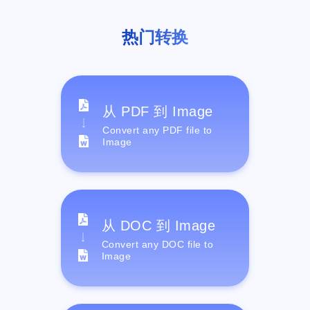
热门转换
从 PDF 到 Image
Convert any PDF file to
Image
从 DOC 到 Image
Convert any DOC file to
Image