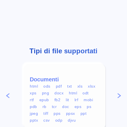
Tipi di file supportati
Documenti
Vid
html
ods
pdf
txt
xls
xlsx
avi
xps
png
docx
html
odt
mp4
rtf
epub
fb2
lit
lrf
mobi
aa
pdb
rb
tcr
doc
eps
ps
ogg
jpeg
tiff
pps
ppsx
ppt
pptx
csv
odp
djvu