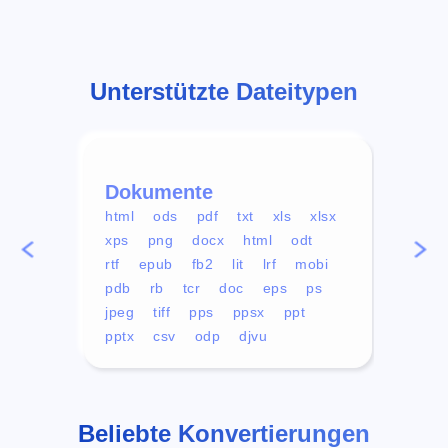
Unterstützte Dateitypen
Dokumente
Vid
html
ods
pdf
txt
xls
xlsx
avi
xps
png
docx
html
odt
mp4
rtf
epub
fb2
lit
lrf
mobi
aa
pdb
rb
tcr
doc
eps
ps
ogg
jpeg
tiff
pps
ppsx
ppt
pptx
csv
odp
djvu
Beliebte Konvertierungen