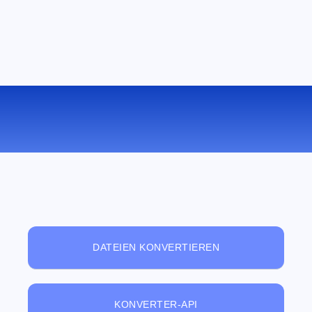
KOSTENLOSER ONLINE-
DATEIBETRACHTER
DATEIEN KONVERTIEREN
KONVERTER-API