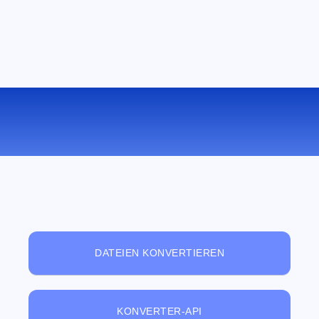
KOSTENLOSER ONLINE-
DATEIBETRACHTER
DATEIEN KONVERTIEREN
KONVERTER-API