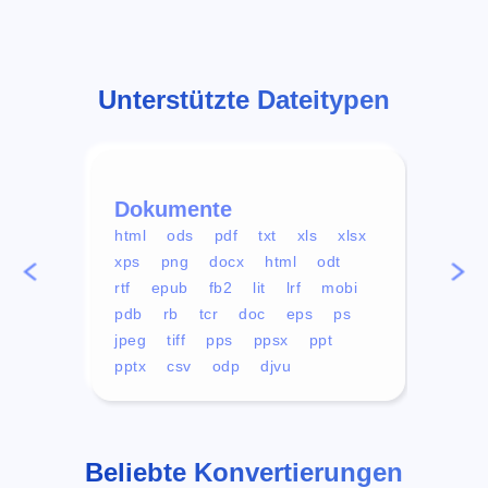
Unterstützte Dateitypen
Dokumente
Vid
html
ods
pdf
txt
xls
xlsx
avi
xps
png
docx
html
odt
mp4
rtf
epub
fb2
lit
lrf
mobi
aa
pdb
rb
tcr
doc
eps
ps
ogg
jpeg
tiff
pps
ppsx
ppt
pptx
csv
odp
djvu
Beliebte Konvertierungen