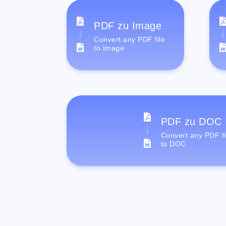
PDF zu Image
Convert any PDF file
to Image
PDF zu DOC
Convert any PDF fi
to DOC