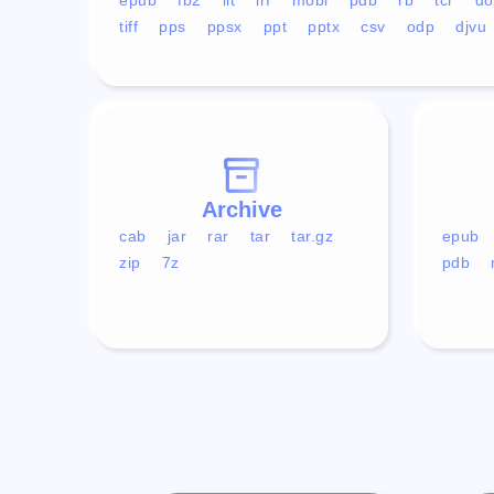
tiff
pps
ppsx
ppt
pptx
csv
odp
djvu
Archive
cab
jar
rar
tar
tar.gz
epub
zip
7z
pdb