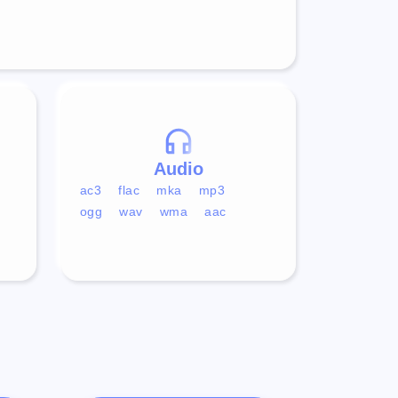
Audio
ac3
flac
mka
mp3
ogg
wav
wma
aac