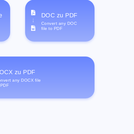
e
DOC zu PDF
Convert any DOC
file to PDF
OCX zu PDF
nvert any DOCX file
 PDF