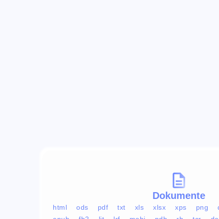
Dokumente
html
ods
pdf
txt
xls
xlsx
xps
png
epub
fb2
lit
lrf
mobi
pdb
rb
tcr
do