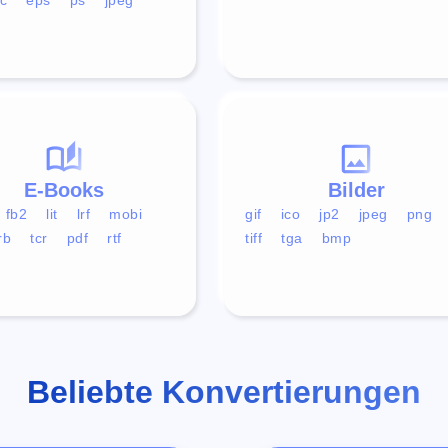
E-Books
Bilder
fb2
lit
lrf
mobi
gif
ico
jp2
jpeg
png
rb
tcr
pdf
rtf
tiff
tga
bmp
Beliebte Konvertierungen