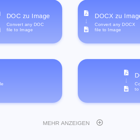
DOC zu Image
DOCX zu Imag
Convert any DOC
Convert any DOCX
file to Image
file to Image
D
le
Co
to
MEHR ANZEIGEN