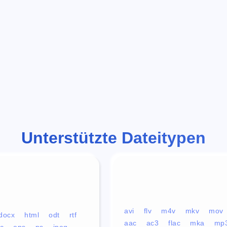
Unterstützte Dateitypen
avi
flv
m4v
mkv
mov
docx
html
odt
rtf
aac
ac3
flac
mka
mp
c
eps
ps
jpeg