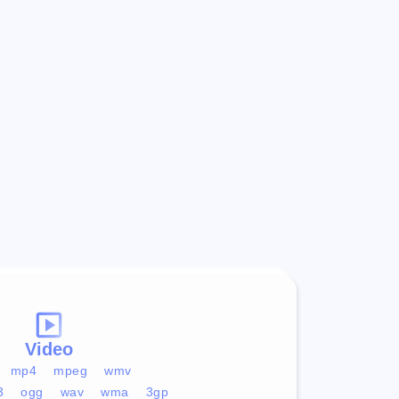
Video
mp4
mpeg
wmv
3
ogg
wav
wma
3gp