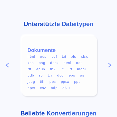
Unterstützte Dateitypen
Dokumente
Vid
html
ods
pdf
txt
xls
xlsx
avi
xps
png
docx
html
odt
mp4
rtf
epub
fb2
lit
lrf
mobi
aa
pdb
rb
tcr
doc
eps
ps
ogg
jpeg
tiff
pps
ppsx
ppt
pptx
csv
odp
djvu
Beliebte Konvertierungen