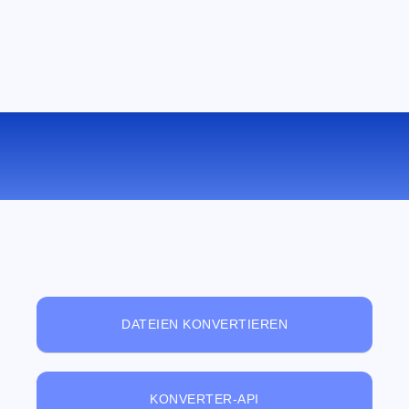
KOSTENLOSER ONLINE-
DATEIBETRACHTER
DATEIEN KONVERTIEREN
KONVERTER-API