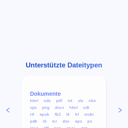
Unterstützte Dateitypen
Dokumente
Vid
html
ods
pdf
txt
xls
xlsx
avi
xps
png
docx
html
odt
mp4
rtf
epub
fb2
lit
lrf
mobi
aa
pdb
rb
tcr
doc
eps
ps
ogg
jpeg
tiff
pps
ppsx
ppt