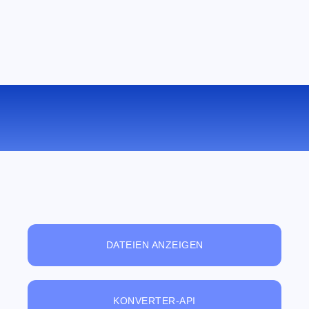
KONVERTIEREN SIE 3GP ZU AAC
ONLINE
DATEIEN ANZEIGEN
KONVERTER-API