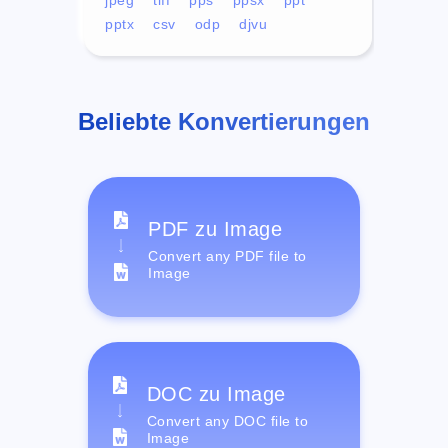
pptx
csv
odp
djvu
Beliebte Konvertierungen
PDF zu Image
Convert any PDF file to
Image
DOC zu Image
Convert any DOC file to
Image