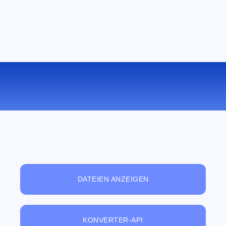
KONVERTIEREN SIE AAC ZU OGG
ONLINE
DATEIEN ANZEIGEN
KONVERTER-API