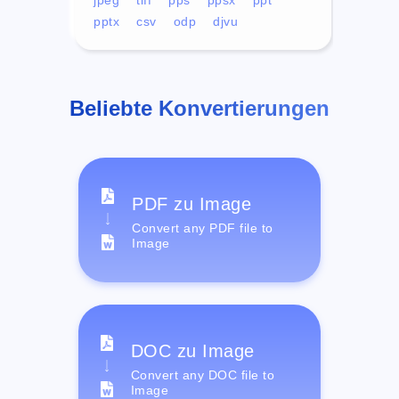
pptx
csv
odp
djvu
Beliebte Konvertierungen
PDF zu Image
Convert any PDF file to
Image
DOC zu Image
Convert any DOC file to
Image