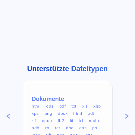
Unterstützte Dateitypen
Dokumente
Vid
html
ods
pdf
txt
xls
xlsx
avi
xps
png
docx
html
odt
mp4
rtf
epub
fb2
lit
lrf
mobi
aa
pdb
rb
tcr
doc
eps
ps
ogg
jpeg
tiff
pps
ppsx
ppt