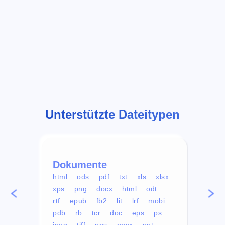
Unterstützte Dateitypen
Dokumente
Vid
html
ods
pdf
txt
xls
xlsx
avi
xps
png
docx
html
odt
mp4
rtf
epub
fb2
lit
lrf
mobi
aa
pdb
rb
tcr
doc
eps
ps
ogg
jpeg
tiff
pps
ppsx
ppt