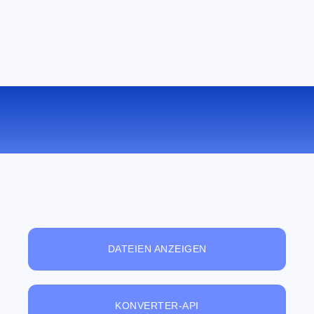
KONVERTIEREN SIE APE ZU MP3
ONLINE
DATEIEN ANZEIGEN
KONVERTER-API