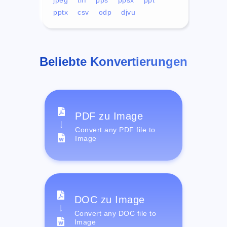
pptx
csv
odp
djvu
Beliebte Konvertierungen
PDF zu Image
Convert any PDF file to
Image
DOC zu Image
Convert any DOC file to
Image