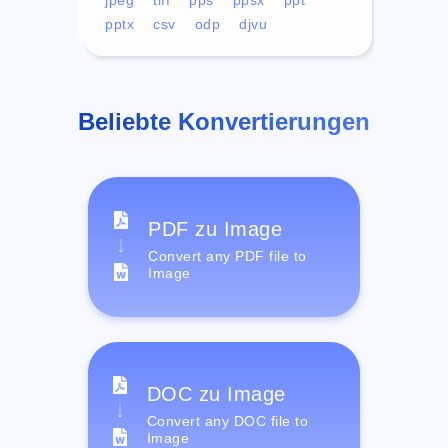
pptx
csv
odp
djvu
Beliebte Konvertierungen
PDF zu Image
Convert any PDF file to
Image
DOC zu Image
Convert any DOC file to
Image