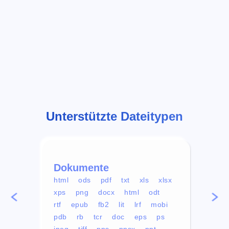
Unterstützte Dateitypen
Dokumente
Vid
html
ods
pdf
txt
xls
xlsx
avi
xps
png
docx
html
odt
mp4
rtf
epub
fb2
lit
lrf
mobi
aa
pdb
rb
tcr
doc
eps
ps
ogg
jpeg
tiff
pps
ppsx
ppt