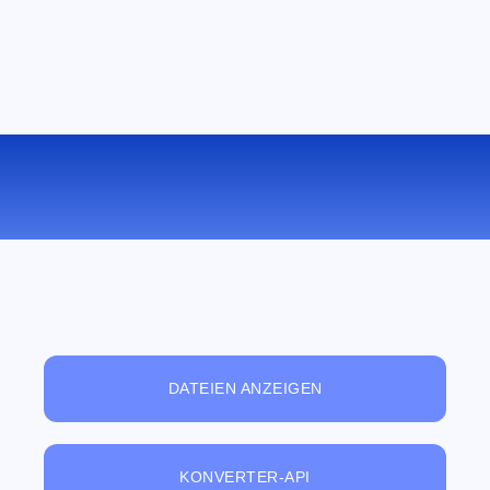
KONVERTIEREN SIE AU ZU WMA
ONLINE
DATEIEN ANZEIGEN
KONVERTER-API