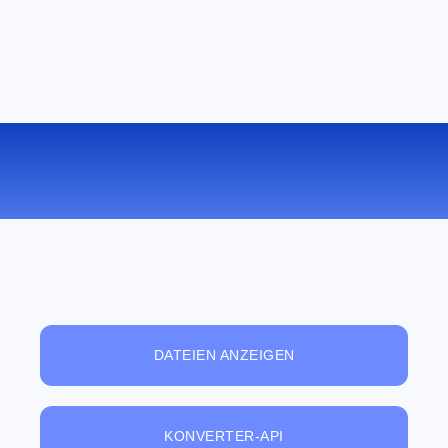
KONVERTIEREN SIE DOCX ZU RTF
ONLINE
DATEIEN ANZEIGEN
KONVERTER-API