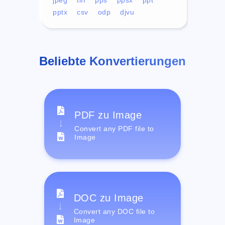
pptx
csv
odp
djvu
Beliebte Konvertierungen
PDF zu Image
Convert any PDF file to
Image
DOC zu Image
Convert any DOC file to
Image