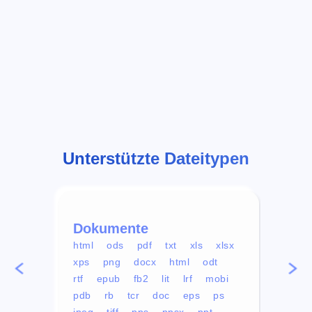
Unterstützte Dateitypen
Dokumente
Vid
html
ods
pdf
txt
xls
xlsx
avi
xps
png
docx
html
odt
mp4
rtf
epub
fb2
lit
lrf
mobi
aa
pdb
rb
tcr
doc
eps
ps
ogg
jpeg
tiff
pps
ppsx
ppt