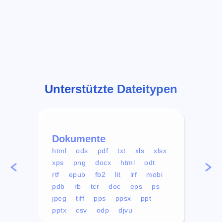
Unterstützte Dateitypen
Dokumente
Vid
html
ods
pdf
txt
xls
xlsx
avi
xps
png
docx
html
odt
mp4
rtf
epub
fb2
lit
lrf
mobi
aa
pdb
rb
tcr
doc
eps
ps
ogg
jpeg
tiff
pps
ppsx
ppt
pptx
csv
odp
djvu