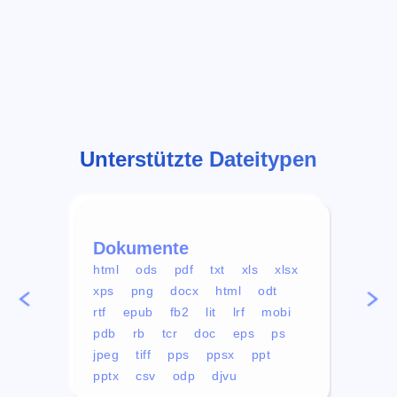
Unterstützte Dateitypen
Dokumente
Vid
html
ods
pdf
txt
xls
xlsx
avi
xps
png
docx
html
odt
mp4
rtf
epub
fb2
lit
lrf
mobi
aa
pdb
rb
tcr
doc
eps
ps
ogg
jpeg
tiff
pps
ppsx
ppt
pptx
csv
odp
djvu