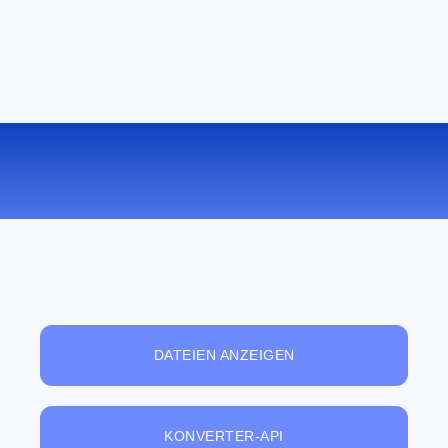
KONVERTIEREN SIE M4A ZU MP3
ONLINE
DATEIEN ANZEIGEN
KONVERTER-API