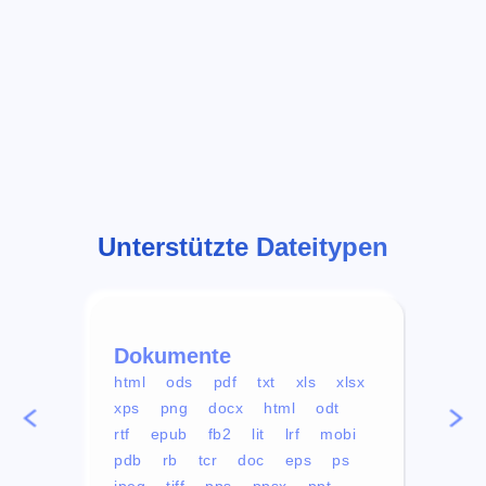
Unterstützte Dateitypen
Dokumente
Vid
html
ods
pdf
txt
xls
xlsx
avi
xps
png
docx
html
odt
mp4
rtf
epub
fb2
lit
lrf
mobi
aa
pdb
rb
tcr
doc
eps
ps
ogg
jpeg
tiff
pps
ppsx
ppt