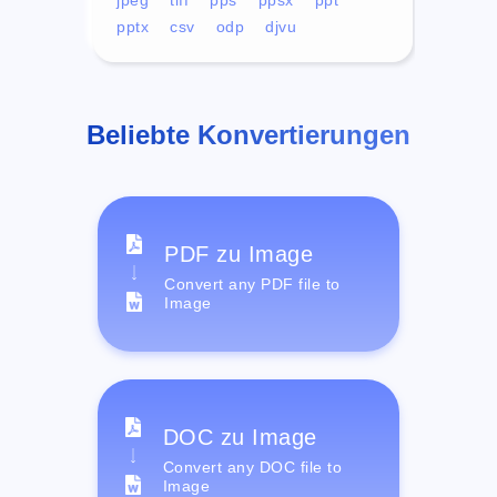
pptx
csv
odp
djvu
Beliebte Konvertierungen
PDF zu Image
Convert any PDF file to
Image
DOC zu Image
Convert any DOC file to
Image