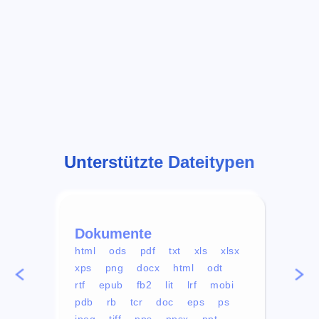
Unterstützte Dateitypen
Dokumente
Vid
html
ods
pdf
txt
xls
xlsx
avi
xps
png
docx
html
odt
mp4
rtf
epub
fb2
lit
lrf
mobi
aa
pdb
rb
tcr
doc
eps
ps
ogg
jpeg
tiff
pps
ppsx
ppt