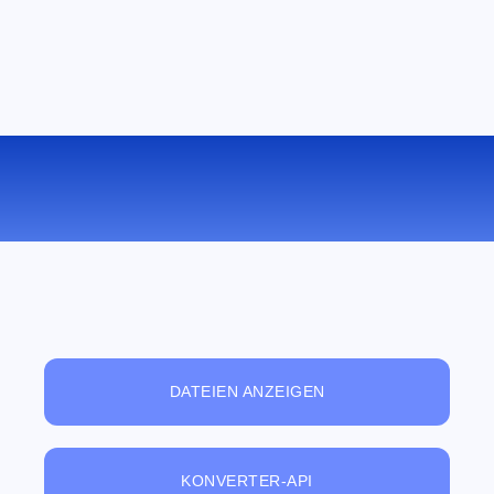
KONVERTIEREN SIE M4V ZU AAC
ONLINE
DATEIEN ANZEIGEN
KONVERTER-API