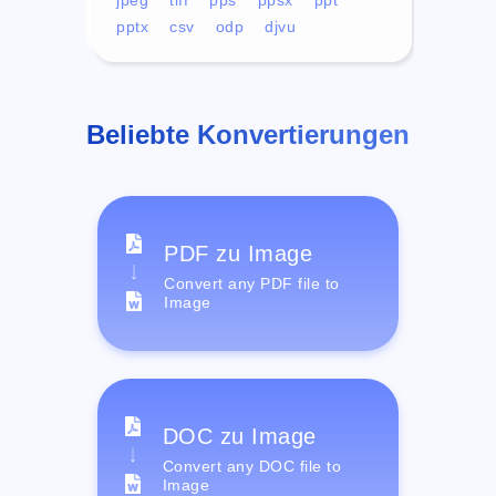
pptx
csv
odp
djvu
Beliebte Konvertierungen
PDF zu Image
Convert any PDF file to
Image
DOC zu Image
Convert any DOC file to
Image