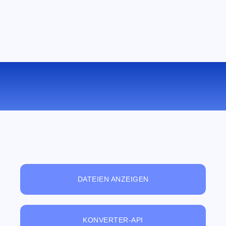
KONVERTIEREN SIE M4V ZU FLV
ONLINE
DATEIEN ANZEIGEN
KONVERTER-API