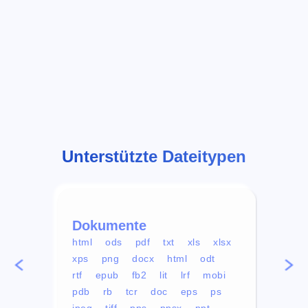
Unterstützte Dateitypen
Dokumente
Vid
html
ods
pdf
txt
xls
xlsx
avi
xps
png
docx
html
odt
mp4
rtf
epub
fb2
lit
lrf
mobi
aa
pdb
rb
tcr
doc
eps
ps
ogg
jpeg
tiff
pps
ppsx
ppt