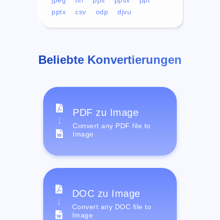
pptx
csv
odp
djvu
Beliebte Konvertierungen
PDF zu Image
Convert any PDF file to
Image
DOC zu Image
Convert any DOC file to
Image