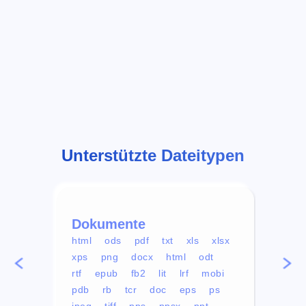
Unterstützte Dateitypen
Dokumente
Vid
html
ods
pdf
txt
xls
xlsx
avi
xps
png
docx
html
odt
mp4
rtf
epub
fb2
lit
lrf
mobi
aa
pdb
rb
tcr
doc
eps
ps
ogg
jpeg
tiff
pps
ppsx
ppt