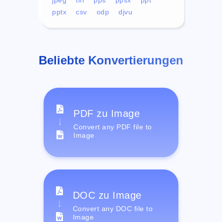
pptx
csv
odp
djvu
Beliebte Konvertierungen
PDF zu Image
Convert any PDF file to
Image
DOC zu Image
Convert any DOC file to
Image