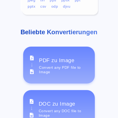
pptx
csv
odp
djvu
Beliebte Konvertierungen
PDF zu Image
Convert any PDF file to
Image
DOC zu Image
Convert any DOC file to
Image