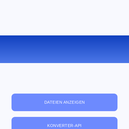
KONVERTIEREN SIE MKV ZU MOV
ONLINE
DATEIEN ANZEIGEN
KONVERTER-API