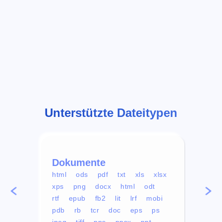
Unterstützte Dateitypen
Dokumente
Vid
html
ods
pdf
txt
xls
xlsx
avi
xps
png
docx
html
odt
mp4
rtf
epub
fb2
lit
lrf
mobi
aa
pdb
rb
tcr
doc
eps
ps
ogg
jpeg
tiff
pps
ppsx
ppt