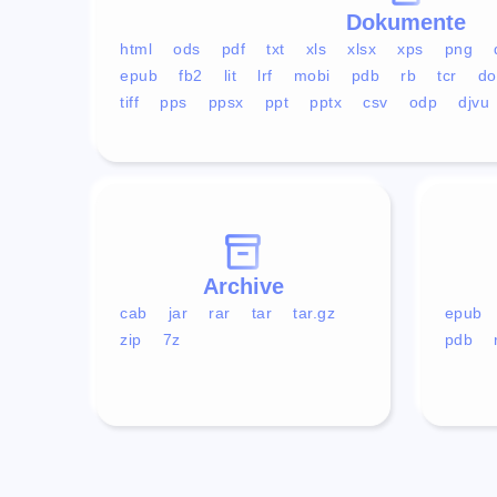
Dokumente
html
ods
pdf
txt
xls
xlsx
xps
png
epub
fb2
lit
lrf
mobi
pdb
rb
tcr
do
tiff
pps
ppsx
ppt
pptx
csv
odp
djvu
Archive
cab
jar
rar
tar
tar.gz
epub
zip
7z
pdb