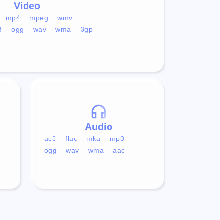
Video
mp4
mpeg
wmv
3
ogg
wav
wma
3gp
Audio
ac3
flac
mka
mp3
ogg
wav
wma
aac