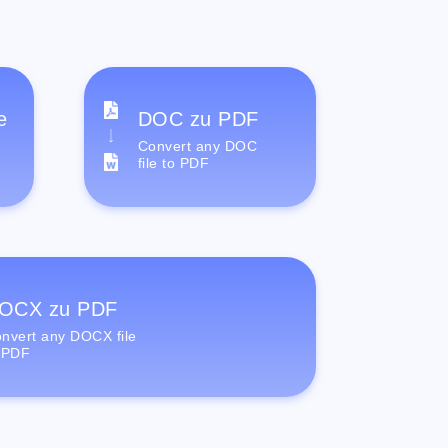
e
DOC zu PDF
Convert any DOC
file to PDF
OCX zu PDF
nvert any DOCX file
 PDF