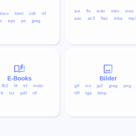
avi
flv
m4v
mkv
mov
docx
html
odt
rtf
aac
ac3
flac
mka
mp
c
eps
ps
jpeg
E-Books
Bilder
fb2
lit
lrf
mobi
gif
ico
jp2
jpeg
png
rb
tcr
pdf
rtf
tiff
tga
bmp