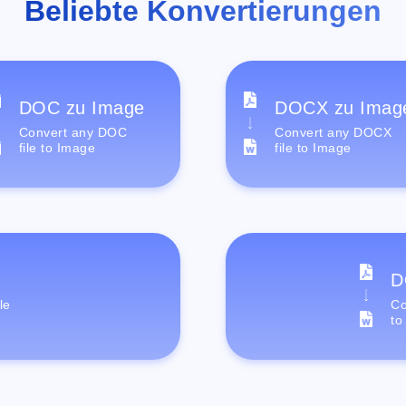
Beliebte Konvertierungen
DOC zu Image
DOCX zu Imag
Convert any DOC
Convert any DOCX
file to Image
file to Image
D
le
Co
to