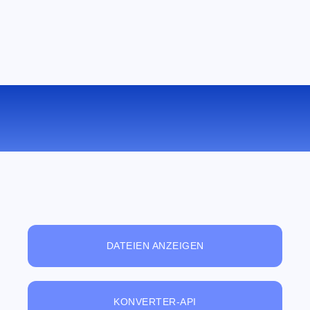
KONVERTIEREN SIE MOV ZU AC3
ONLINE
DATEIEN ANZEIGEN
KONVERTER-API