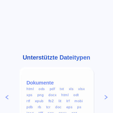
Unterstützte Dateitypen
Dokumente
Vid
html
ods
pdf
txt
xls
xlsx
avi
xps
png
docx
html
odt
mp4
rtf
epub
fb2
lit
lrf
mobi
aa
pdb
rb
tcr
doc
eps
ps
ogg
jpeg
tiff
pps
ppsx
ppt