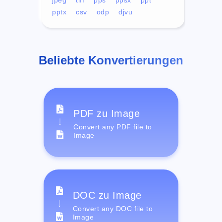
pptx
csv
odp
djvu
Beliebte Konvertierungen
PDF zu Image
Convert any PDF file to
Image
DOC zu Image
Convert any DOC file to
Image