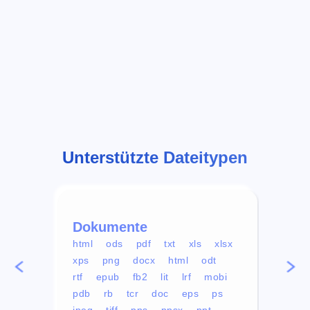
Unterstützte Dateitypen
Dokumente
Vid
html
ods
pdf
txt
xls
xlsx
avi
xps
png
docx
html
odt
mp4
rtf
epub
fb2
lit
lrf
mobi
aa
pdb
rb
tcr
doc
eps
ps
ogg
jpeg
tiff
pps
ppsx
ppt