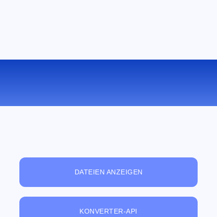
KONVERTIEREN SIE MP3 ZU AC3
ONLINE
DATEIEN ANZEIGEN
KONVERTER-API