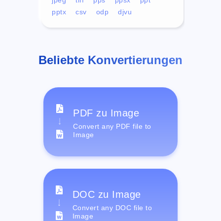
pptx
csv
odp
djvu
Beliebte Konvertierungen
PDF zu Image
Convert any PDF file to
Image
DOC zu Image
Convert any DOC file to
Image