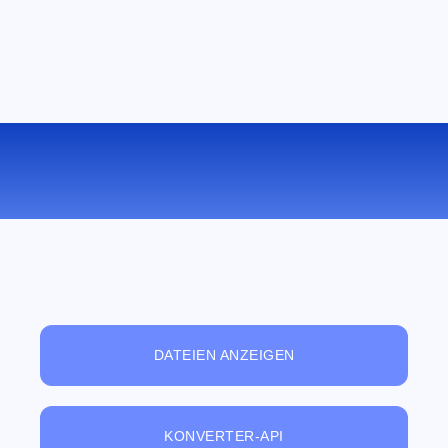
KONVERTIEREN SIE MPEG ZU WMA
ONLINE
DATEIEN ANZEIGEN
KONVERTER-API