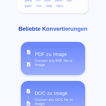
pptx
csv
odp
djvu
Beliebte Konvertierungen
PDF zu Image
Convert any PDF file to
Image
DOC zu Image
Convert any DOC file to
Image