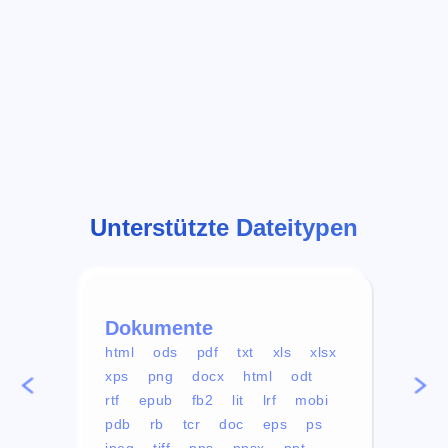
Unterstützte Dateitypen
Dokumente
Vid
html
ods
pdf
txt
xls
xlsx
avi
xps
png
docx
html
odt
mp4
rtf
epub
fb2
lit
lrf
mobi
aa
pdb
rb
tcr
doc
eps
ps
ogg
jpeg
tiff
pps
ppsx
ppt