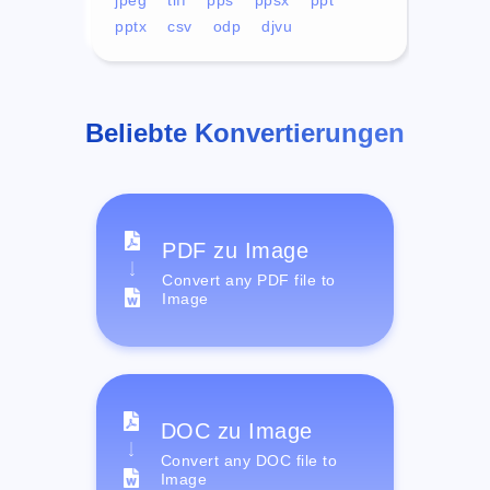
pptx
csv
odp
djvu
Beliebte Konvertierungen
PDF zu Image
Convert any PDF file to
Image
DOC zu Image
Convert any DOC file to
Image