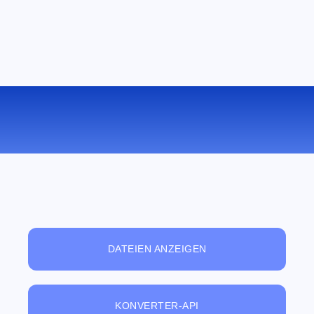
KONVERTIEREN SIE OGV ZU MP4
ONLINE
DATEIEN ANZEIGEN
KONVERTER-API