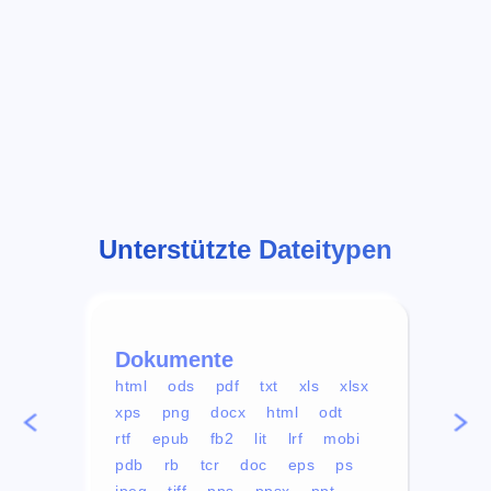
Unterstützte Dateitypen
Dokumente
Vid
html
ods
pdf
txt
xls
xlsx
avi
xps
png
docx
html
odt
mp4
rtf
epub
fb2
lit
lrf
mobi
aa
pdb
rb
tcr
doc
eps
ps
ogg
jpeg
tiff
pps
ppsx
ppt