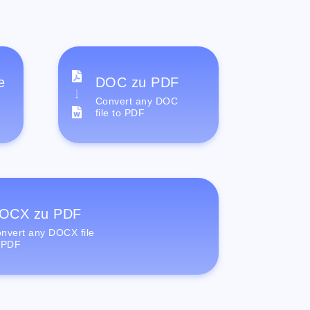
e
DOC zu PDF
Convert any DOC
file to PDF
OCX zu PDF
nvert any DOCX file
 PDF