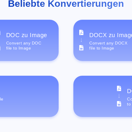
Beliebte Konvertierungen
DOC zu Image
DOCX zu Imag
Convert any DOC
Convert any DOCX
file to Image
file to Image
D
le
Co
to