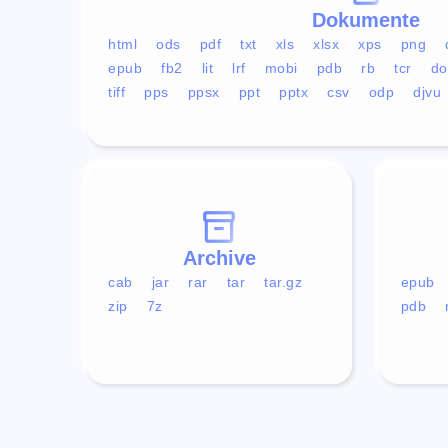
Dokumente
html
ods
pdf
txt
xls
xlsx
xps
png
epub
fb2
lit
lrf
mobi
pdb
rb
tcr
do
tiff
pps
ppsx
ppt
pptx
csv
odp
djvu
Archive
cab
jar
rar
tar
tar.gz
epub
zip
7z
pdb