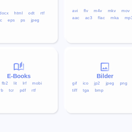
avi
flv
m4v
mkv
mov
docx
html
odt
rtf
aac
ac3
flac
mka
mp
c
eps
ps
jpeg
E-Books
Bilder
fb2
lit
lrf
mobi
gif
ico
jp2
jpeg
png
rb
tcr
pdf
rtf
tiff
tga
bmp