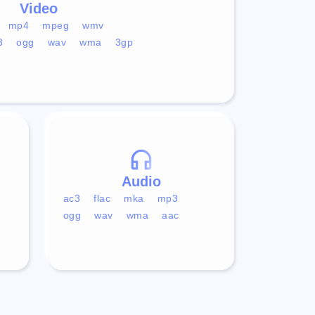
Video
mp4
mpeg
wmv
3
ogg
wav
wma
3gp
Audio
ac3
flac
mka
mp3
ogg
wav
wma
aac