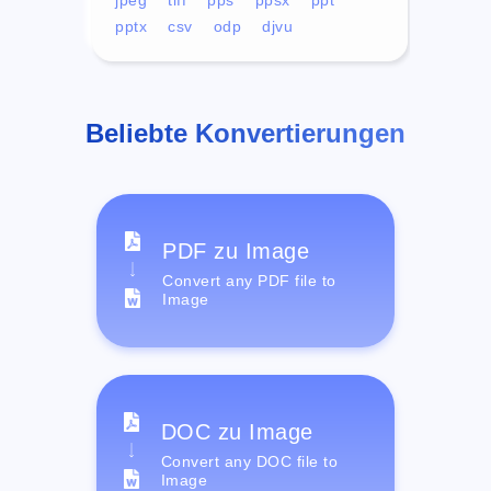
pptx
csv
odp
djvu
Beliebte Konvertierungen
PDF zu Image
Convert any PDF file to
Image
DOC zu Image
Convert any DOC file to
Image