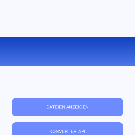
KONVERTIEREN SIE PDF ZU ODT
ONLINE
DATEIEN ANZEIGEN
KONVERTER-API