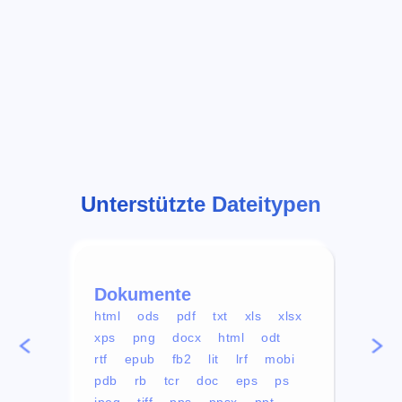
Unterstützte Dateitypen
Dokumente
Vid
html
ods
pdf
txt
xls
xlsx
avi
xps
png
docx
html
odt
mp4
rtf
epub
fb2
lit
lrf
mobi
aa
pdb
rb
tcr
doc
eps
ps
ogg
jpeg
tiff
pps
ppsx
ppt