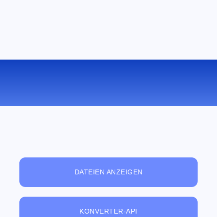
KONVERTIEREN SIE PPS ZU ODP
ONLINE
DATEIEN ANZEIGEN
KONVERTER-API