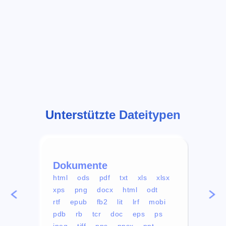
Unterstützte Dateitypen
Dokumente
Vid
html
ods
pdf
txt
xls
xlsx
avi
xps
png
docx
html
odt
mp4
rtf
epub
fb2
lit
lrf
mobi
aa
pdb
rb
tcr
doc
eps
ps
ogg
jpeg
tiff
pps
ppsx
ppt