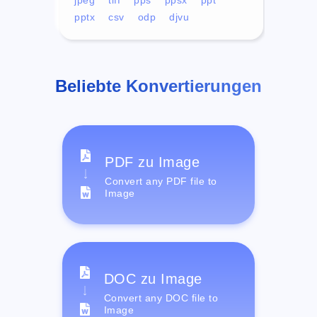
pptx
csv
odp
djvu
Beliebte Konvertierungen
PDF zu Image
Convert any PDF file to
Image
DOC zu Image
Convert any DOC file to
Image