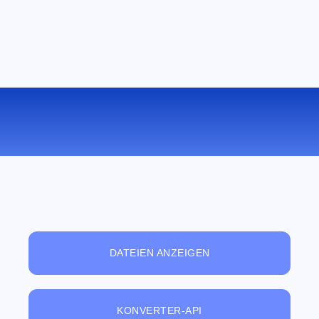
KONVERTIEREN SIE PPSX ZU XPS
ONLINE
DATEIEN ANZEIGEN
KONVERTER-API