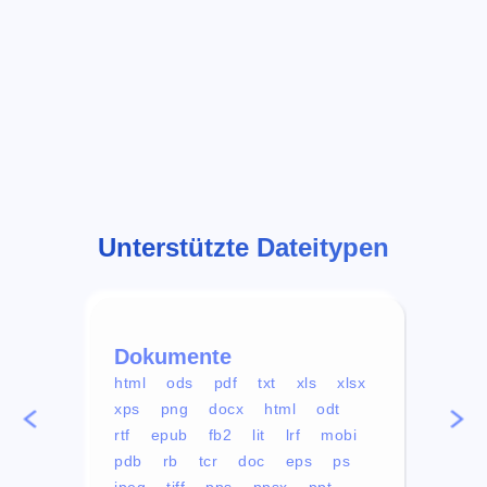
Unterstützte Dateitypen
Dokumente
Vid
html
ods
pdf
txt
xls
xlsx
avi
xps
png
docx
html
odt
mp4
rtf
epub
fb2
lit
lrf
mobi
aa
pdb
rb
tcr
doc
eps
ps
ogg
jpeg
tiff
pps
ppsx
ppt