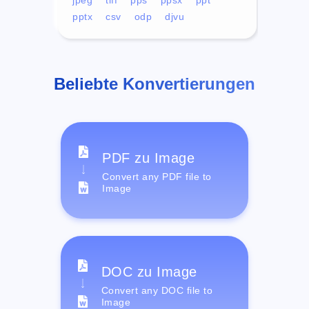
pptx
csv
odp
djvu
Beliebte Konvertierungen
PDF zu Image
Convert any PDF file to
Image
DOC zu Image
Convert any DOC file to
Image