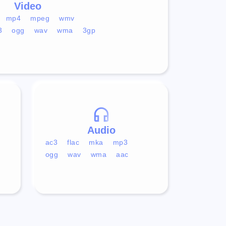
Video
mp4
mpeg
wmv
3
ogg
wav
wma
3gp
Audio
ac3
flac
mka
mp3
ogg
wav
wma
aac