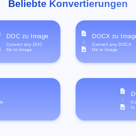
Beliebte Konvertierungen
DOC zu Image
DOCX zu Imag
Convert any DOC
Convert any DOCX
file to Image
file to Image
D
le
Co
to