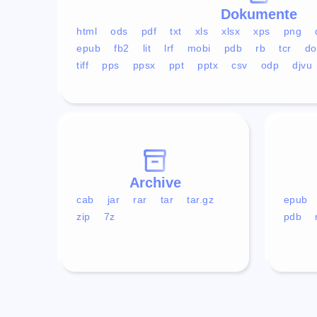
Dokumente
html
ods
pdf
txt
xls
xlsx
xps
png
epub
fb2
lit
lrf
mobi
pdb
rb
tcr
do
tiff
pps
ppsx
ppt
pptx
csv
odp
djvu
Archive
cab
jar
rar
tar
tar.gz
epub
zip
7z
pdb