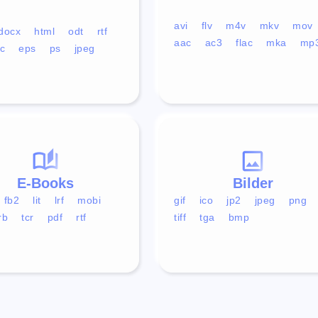
avi
flv
m4v
mkv
mov
docx
html
odt
rtf
aac
ac3
flac
mka
mp
c
eps
ps
jpeg
E-Books
Bilder
fb2
lit
lrf
mobi
gif
ico
jp2
jpeg
png
rb
tcr
pdf
rtf
tiff
tga
bmp