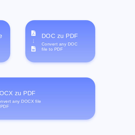
e
DOC zu PDF
Convert any DOC
file to PDF
OCX zu PDF
nvert any DOCX file
 PDF