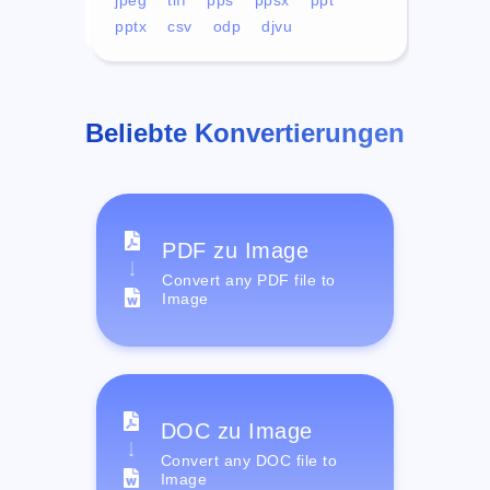
pptx
csv
odp
djvu
Beliebte Konvertierungen
PDF zu Image
Convert any PDF file to
Image
DOC zu Image
Convert any DOC file to
Image