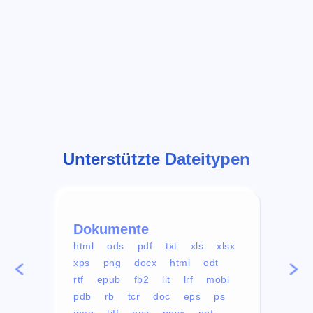
Unterstützte Dateitypen
Dokumente
Vid
html
ods
pdf
txt
xls
xlsx
avi
xps
png
docx
html
odt
mp4
rtf
epub
fb2
lit
lrf
mobi
aa
pdb
rb
tcr
doc
eps
ps
ogg
jpeg
tiff
pps
ppsx
ppt