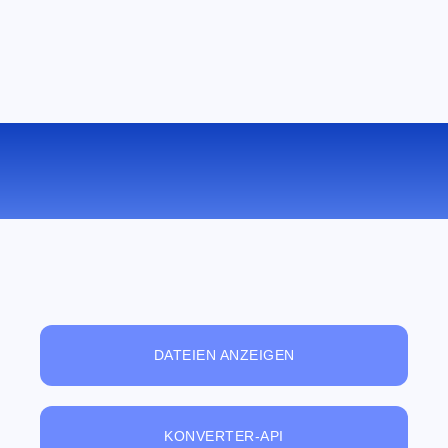
KONVERTIEREN SIE TXT ZU PDB
ONLINE
DATEIEN ANZEIGEN
KONVERTER-API