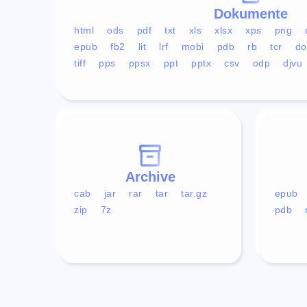
Dokumente
html
ods
pdf
txt
xls
xlsx
xps
png
epub
fb2
lit
lrf
mobi
pdb
rb
tcr
do
tiff
pps
ppsx
ppt
pptx
csv
odp
djvu
Archive
cab
jar
rar
tar
tar.gz
epub
zip
7z
pdb