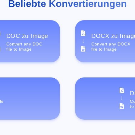
Beliebte Konvertierungen
DOC zu Image
DOCX zu Imag
Convert any DOC
Convert any DOCX
file to Image
file to Image
D
le
Co
to