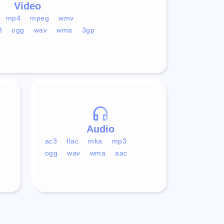
Video
mp4
mpeg
wmv
3
ogg
wav
wma
3gp
Audio
ac3
flac
mka
mp3
ogg
wav
wma
aac