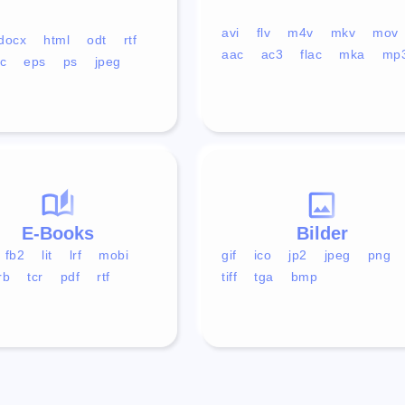
avi
flv
m4v
mkv
mov
docx
html
odt
rtf
aac
ac3
flac
mka
mp
c
eps
ps
jpeg
E-Books
Bilder
fb2
lit
lrf
mobi
gif
ico
jp2
jpeg
png
rb
tcr
pdf
rtf
tiff
tga
bmp