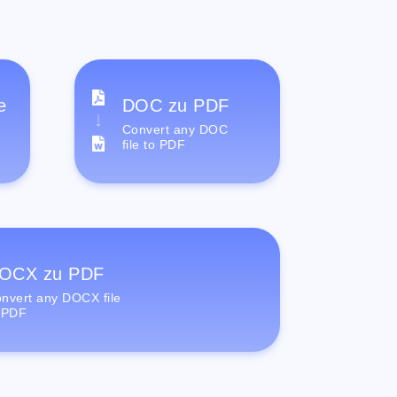
e
DOC zu PDF
Convert any DOC
file to PDF
OCX zu PDF
nvert any DOCX file
 PDF