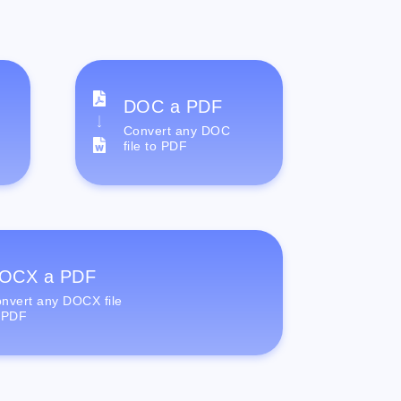
DOC a PDF
Convert any DOC
file to PDF
OCX a PDF
nvert any DOCX file
 PDF