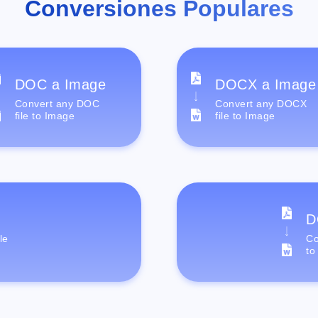
Conversiones Populares
DOC a Image
DOCX a Image
Convert any DOC
Convert any DOCX
file to Image
file to Image
D
le
Co
to