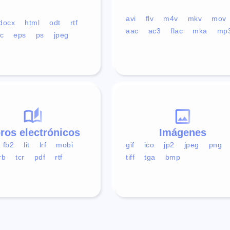
avi
flv
m4v
mkv
mov
docx
html
odt
rtf
aac
ac3
flac
mka
mp
c
eps
ps
jpeg
bros electrónicos
Imágenes
fb2
lit
lrf
mobi
gif
ico
jp2
jpeg
png
rb
tcr
pdf
rtf
tiff
tga
bmp