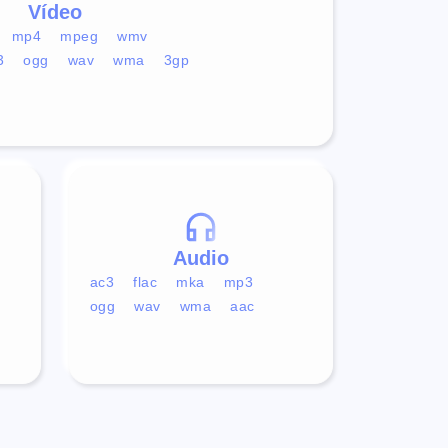
Vídeo
mp4
mpeg
wmv
3
ogg
wav
wma
3gp
Audio
ac3
flac
mka
mp3
ogg
wav
wma
aac