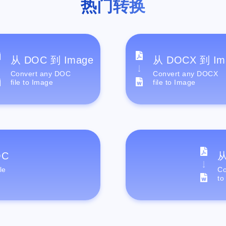
热门转换
从 DOC 到 Image
从 DOCX 到 Im
Convert any DOC
Convert any DOCX
file to Image
file to Image
OC
从
le
Co
to