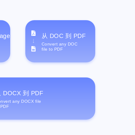
age
从 DOC 到 PDF
Convert any DOC
file to PDF
 DOCX 到 PDF
nvert any DOCX file
 PDF