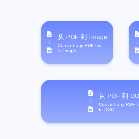
从 PDF 到 Image
Convert any PDF file
to Image
从 PDF 到 D
Convert any PDF fi
to DOC