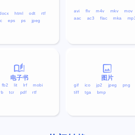
avi
flv
m4v
mkv
mov
docx
html
odt
rtf
aac
ac3
flac
mka
mp
c
eps
ps
jpeg
电子书
图片
fb2
lit
lrf
mobi
gif
ico
jp2
jpeg
png
rb
tcr
pdf
rtf
tiff
tga
bmp