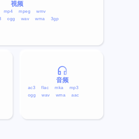
视频
mp4
mpeg
wmv
3
ogg
wav
wma
3gp
音频
ac3
flac
mka
mp3
ogg
wav
wma
aac