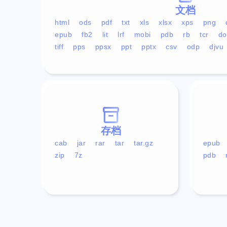
文档
html
ods
pdf
txt
xls
xlsx
xps
png
epub
fb2
lit
lrf
mobi
pdb
rb
tcr
do
tiff
pps
ppsx
ppt
pptx
csv
odp
djvu
存档
cab
jar
rar
tar
tar.gz
epub
zip
7z
pdb