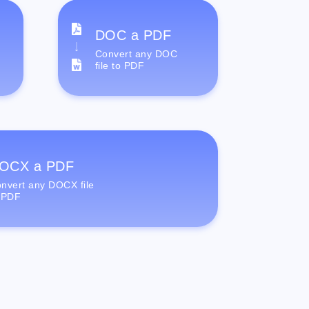
DOC a PDF
Convert any DOC
file to PDF
OCX a PDF
nvert any DOCX file
 PDF