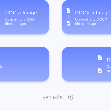
DOC a Image
DOCX a Image
Convert any DOC
Convert any DOCX
file to Image
file to Image
D
le
Co
to
VER MÁS