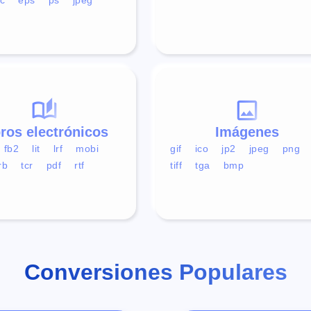
bros electrónicos
Imágenes
fb2
lit
lrf
mobi
gif
ico
jp2
jpeg
png
rb
tcr
pdf
rtf
tiff
tga
bmp
Conversiones Populares