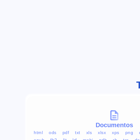
Documentos
html
ods
pdf
txt
xls
xlsx
xps
png
epub
fb2
lit
lrf
mobi
pdb
rb
tcr
do