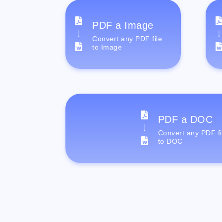
PDF a Image
Convert any PDF file
to Image
PDF a DOC
Convert any PDF fi
to DOC