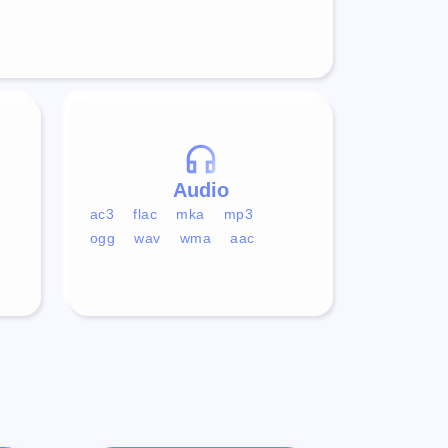
Audio
ac3
flac
mka
mp3
ogg
wav
wma
aac