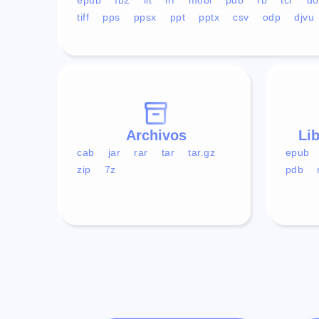
tiff
pps
ppsx
ppt
pptx
csv
odp
djvu
Archivos
Li
cab
jar
rar
tar
tar.gz
epub
zip
7z
pdb