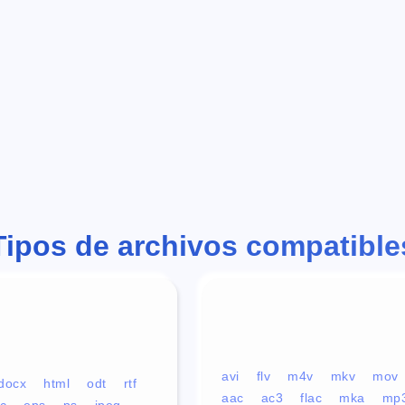
Tipos de archivos compatible
avi
flv
m4v
mkv
mov
docx
html
odt
rtf
aac
ac3
flac
mka
mp
c
eps
ps
jpeg