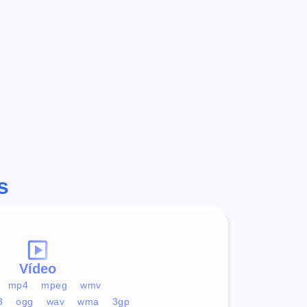
s
Vídeo
mp4
mpeg
wmv
3
ogg
wav
wma
3gp